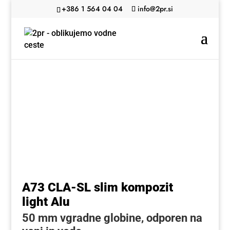
+386 1 564 04 04
info@2pr.si
A73 CLA-SL slim kompozit
light Alu
50 mm vgradne globine, odporen na