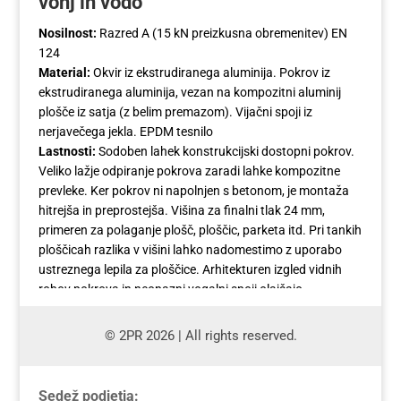
vonj in vodo
Nosilnost:
Razred A (15 kN preizkusna obremenitev) EN
124
Material:
Okvir iz ekstrudiranega aluminija. Pokrov iz
ekstrudiranega aluminija, vezan na kompozitni aluminij
plošče iz satja (z belim premazom). Vijačni spoji iz
nerjavečega jekla. EPDM tesnilo
Lastnosti:
Sodoben lahek konstrukcijski dostopni pokrov.
Veliko lažje odpiranje pokrova zaradi lahke kompozitne
prevleke. Ker pokrov ni napolnjen s betonom, je montaža
hitrejša in preprostejša. Višina za finalni tlak 24 mm,
primeren za polaganje plošč, ploščic, parketa itd. Pri tankih
ploščicah razlika v višini lahko nadomestimo z uporabo
ustreznega lepila za ploščice. Arhitekturen izgled vidnih
robov pokrova in neopazni vogalni spoji olajšajo
povezovanje ploščic, plošč itd.
© 2PR 2026 | All rights reserved.
Sedež podjetja: