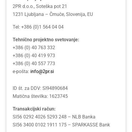
2PR d.o.o., Soteška pot 21
1231 Ljubljana – Črnuče, Slovenija, EU
Tel: +386 (0)1 564 04 04
Tehnično projektno svetovanje:
+386 (0) 40 763 332
+386 (0) 40 419 973
+386 (0) 40 557 773
e-pošta:
info@2pr.si
ID št. za DDV: SI94890684
Matična številka: 1623745
Transakcijski račun:
SI56 0292 4026 5293 248 – NLB Banka
SI56 3400 0102 1911 175 – SPARKASSE Bank