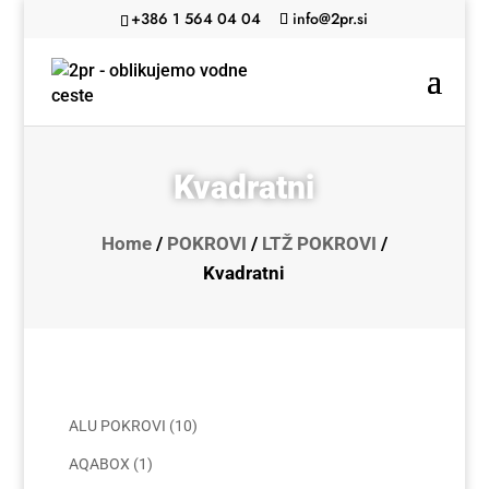
+386 1 564 04 04
info@2pr.si
Kvadratni
Home
/
POKROVI
/
LTŽ POKROVI
/
Kvadratni
Categories
ALU POKROVI
(10)
AQABOX
(1)