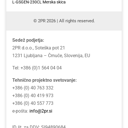
L-GSGEN-230CL Merska skica
© 2PR 2026 | All rights reserved.
Sedež podjetja:
2PR d.o.o., Soteška pot 21
1231 Ljubljana – Črnuče, Slovenija, EU
Tel: +386 (0)1 564 04 04
Tehnično projektno svetovanje:
+386 (0) 40 763 332
+386 (0) 40 419 973
+386 (0) 40 557 773
e-pošta:
info@2pr.si
ID št. za DDV: SI94890684