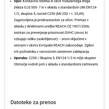
Opis:
Konkavna rešetka in okvir nodularnega litega
železa GJS 500- 7 in v skladu s standardom UNI EN124-
1/2, skupina 3, razred C250 (kN 250 = t. 25,49).
Zagotovljena je prednastavitev za sifon. Premaz v
skladu z direktivami uredbe REACH CE 1907/2006,
testiran za preverjanje prisotnosti SVHC (snovi, ki
vzbujajo veliko zaskrbljenost) – snovi vključene v
seznam v okviru Evropske REACH zakonodaje. Zgibni
vrh požiralnika z varnostnim sistemom zaklepanja.
Uporaba:
C250 / Skupina 3, EN124-1/2 in nižje skupine
Območje vodnih poti v skladu s standardnimi zahtevami
Datoteke za prenos