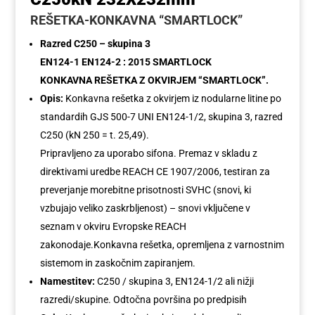
REŠETKA-KONKAVNA “SMARTLOCK”
Razred C250 – skupina 3
EN124-1 EN124-2 : 2015 SMARTLOCK
KONKAVNA REŠETKA Z OKVIRJEM “SMARTLOCK”.
Opis:
Konkavna rešetka z okvirjem iz nodularne litine po
standardih GJS 500-7 UNI EN124-1/2, skupina 3, razred
C250 (kN 250 = t. 25,49).
Pripravljeno za uporabo sifona. Premaz v skladu z
direktivami uredbe REACH CE 1907/2006, testiran za
preverjanje morebitne prisotnosti SVHC (snovi, ki
vzbujajo veliko zaskrbljenost) – snovi vključene v
seznam v okviru Evropske REACH
zakonodaje.Konkavna rešetka, opremljena z varnostnim
sistemom in zaskočnim zapiranjem.
Namestitev:
C250 / skupina 3, EN124-1/2 ali nižji
razredi/skupine. Odtočna površina po predpisih