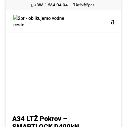
+386 1 564 04 04
info@2pr.si
A34 LTŽ Pokrov –
SMARTLOCK D400kN