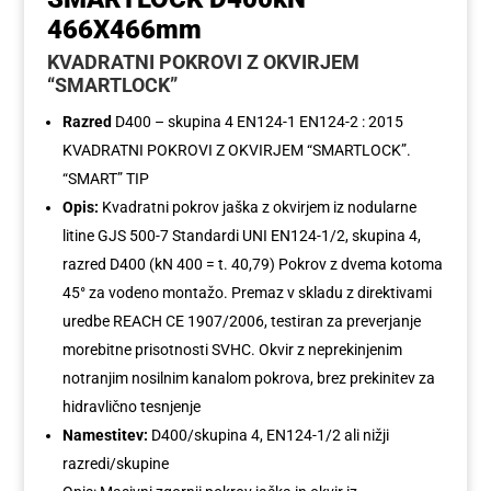
466X466mm
KVADRATNI POKROVI Z OKVIRJEM
“SMARTLOCK”
Razred
D400 – skupina 4 EN124-1 EN124-2 : 2015
KVADRATNI POKROVI Z OKVIRJEM “SMARTLOCK”.
“SMART” TIP
Opis:
Kvadratni pokrov jaška z okvirjem iz nodularne
litine GJS 500-7 Standardi UNI EN124-1/2, skupina 4,
razred D400 (kN 400 = t. 40,79) Pokrov z dvema kotoma
45° za vodeno montažo. Premaz v skladu z direktivami
uredbe REACH CE 1907/2006, testiran za preverjanje
morebitne prisotnosti SVHC. Okvir z neprekinjenim
notranjim nosilnim kanalom pokrova, brez prekinitev za
hidravlično tesnjenje
Namestitev:
D400/skupina 4, EN124-1/2 ali nižji
razredi/skupine