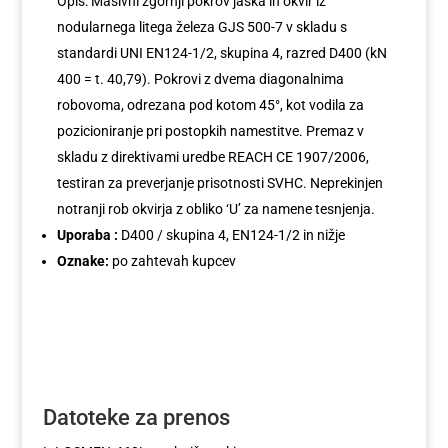
Opis: Masivni zgornji pokrov jaška in okvir iz
nodularnega litega železa GJS 500-7 v skladu s
standardi UNI EN124-1/2, skupina 4, razred D400 (kN
400 = t. 40,79). Pokrovi z dvema diagonalnima
robovoma, odrezana pod kotom 45°, kot vodila za
pozicioniranje pri postopkih namestitve. Premaz v
skladu z direktivami uredbe REACH CE 1907/2006,
testiran za preverjanje prisotnosti SVHC. Neprekinjen
notranji rob okvirja z obliko ‘U’ za namene tesnjenja.
Uporaba :
D400 / skupina 4, EN124-1/2 in nižje
Oznake:
po zahtevah kupcev
Datoteke za prenos