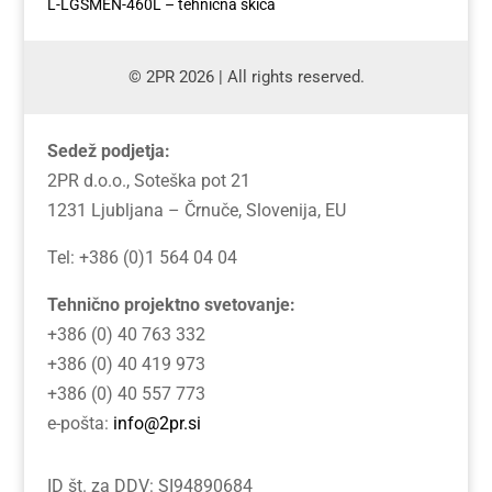
L-LGSMEN-460L – tehnična skica
© 2PR 2026 | All rights reserved.
Sedež podjetja:
2PR d.o.o., Soteška pot 21
1231 Ljubljana – Črnuče, Slovenija, EU
Tel: +386 (0)1 564 04 04
Tehnično projektno svetovanje:
+386 (0) 40 763 332
+386 (0) 40 419 973
+386 (0) 40 557 773
e-pošta:
info@2pr.si
ID št. za DDV: SI94890684